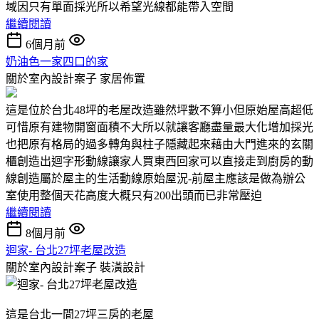
域因只有單面採光所以希望光線都能帶入空間
繼續閱讀
6個月前
奶油色一家四口的家
關於室內設計案子
家居佈置
這是位於台北48坪的老屋改造雖然坪數不算小但原始屋高超低
可惜原有建物開窗面積不大所以就讓客廳盡量最大化增加採光
也把原有格局的過多轉角與柱子隱藏起來藉由大門進來的玄關
櫃創造出迴字形動線讓家人買東西回家可以直接走到廚房的動
線創造屬於屋主的生活動線原始屋況-前屋主應該是做為辦公
室使用整個天花高度大概只有200出頭而已非常壓迫
繼續閱讀
8個月前
迴家- 台北27坪老屋改造
關於室內設計案子
裝潢設計
這是台北一間27坪三房的老屋