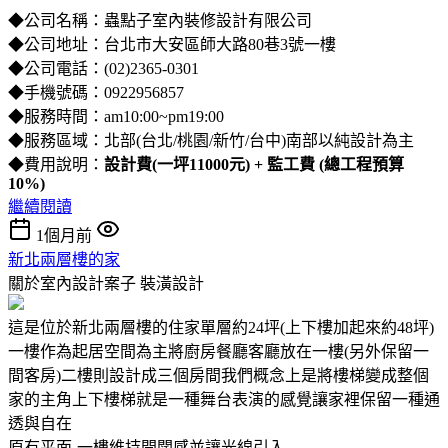
◆公司名稱：蟲點子室內裝修設計有限公司
◆公司地址：台北市大安區師大路80巷3號一樓
◆公司電話：(02)2365-0301
◆手機號碼：0922956857
◆服務時間：am10:00~pm19:00
◆服務區域：北部(台北/桃園/新竹/台中)南部以純設計為主
◆費用說明：
設計費(一坪11000元) + 監工費 (總工程預算
10%)
繼續閱讀
1個月前
新北兩層樓的家
關於室內設計案子
裝潢設計
這是位於新北兩層樓的住家單層約24坪(上下樓加起來約48坪)
一樓作為起居空間為主將廚房餐廳客廳放在一樓(另外保留一
間客房)二樓則設計成三個房間我們概念上是將樓梯變成整個
家的主角上下樓梯就是一種舞台表演的感覺讓家裡保留一種通
透與自在
原有平面-一樓維持開闊感並讓光線引入