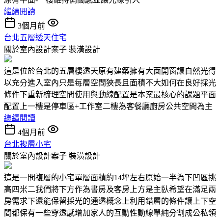
繼續閱讀
3個月前
台北五層透天住宅
關於室內設計案子
裝潢設計
這是位於台北的五層樓透天原有建築擁有大面開窗讓自然光得
以充分進入室內只是每層空間狹長且面積不大如何在良好採光
條件下重新梳理空間使用與動線配置是本案最核心的課題平面
配置上一樓是停車區+工作室二樓為客餐廳廚房公共空間為主
繼續閱讀
4個月前
台北複層小宅
關於室內設計案子
裝潢設計
這是一間複層的小宅單層面積約14坪左右原始一半為下凹區挑
高四米二我們將下方作為書房及客房上方是主臥希望在滿足兩
房需求下還能保留採光的通透概念上利用錯層的條件讓上下空
間都保有一些穿透感增加家人的互動性動線單純分割成公私領