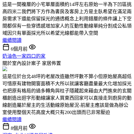
這是一間複層的小宅單層面積約14坪左右原始一半為下凹區挑
高四米二我們將下方作為書房及客房上方是主臥希望在滿足兩
房需求下還能保留採光的通透概念上利用錯層的條件讓上下空
間都保有一些穿透感增加家人的互動性動線單純分割成公私領
域因只有單面採光所以希望光線都能帶入空間
繼續閱讀
6個月前
奶油色一家四口的家
關於室內設計案子
家居佈置
這是位於台北48坪的老屋改造雖然坪數不算小但原始屋高超低
可惜原有建物開窗面積不大所以就讓客廳盡量最大化增加採光
也把原有格局的過多轉角與柱子隱藏起來藉由大門進來的玄關
櫃創造出迴字形動線讓家人買東西回家可以直接走到廚房的動
線創造屬於屋主的生活動線原始屋況-前屋主應該是做為辦公
室使用整個天花高度大概只有200出頭而已非常壓迫
繼續閱讀
8個月前