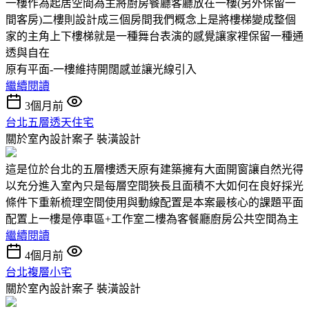
一樓作為起居空間為主將廚房餐廳客廳放在一樓(另外保留一
間客房)二樓則設計成三個房間我們概念上是將樓梯變成整個
家的主角上下樓梯就是一種舞台表演的感覺讓家裡保留一種通
透與自在
原有平面-一樓維持開闊感並讓光線引入
繼續閱讀
3個月前
台北五層透天住宅
關於室內設計案子
裝潢設計
這是位於台北的五層樓透天原有建築擁有大面開窗讓自然光得
以充分進入室內只是每層空間狹長且面積不大如何在良好採光
條件下重新梳理空間使用與動線配置是本案最核心的課題平面
配置上一樓是停車區+工作室二樓為客餐廳廚房公共空間為主
繼續閱讀
4個月前
台北複層小宅
關於室內設計案子
裝潢設計