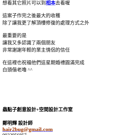
想看其它照片可以到
相本
去看喔
這案子作完之後最大的收穫
除了讓我更了解頂樓修復的處理方式之外
最重要的是
讓我又多認識了兩個朋友
非常謝謝年輕的業主情侶的信任
在這裡也祝福他們這星期婚禮圓滿完成
白頭偕老嚕 ^^
蟲點子創意設計+空間設計工作室
鄭明輝 設計師
hair2bug@gmail.com