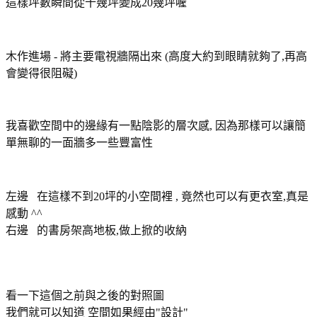
這樣坪數瞬間從十幾坪變成20幾坪喔
木作進場 - 將主要電視牆隔出來 (高度大約到眼睛就夠了,再高
會變得很阻礙)
我喜歡空間中的邊緣有一點陰影的層次感, 因為那樣可以讓簡
單無聊的一面牆多一些豐富性
左邊 在這樣不到20坪的小空間裡 , 竟然也可以有更衣室,真是
感動 ^^
右邊 的書房架高地板,做上掀的收納
看一下這個之前與之後的對照圖
我們就可以知道 空間如果經由"設計"