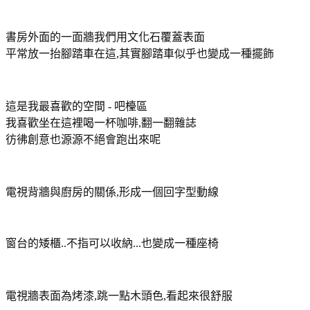
書房外面的一面牆我們用文化石覆蓋表面
平常放一抬腳踏車在這,其實腳踏車似乎也變成一種擺飾
這是我最喜歡的空間 - 吧檯區
我喜歡坐在這裡喝一杯咖啡,翻一翻雜誌
彷彿創意也源源不絕會跑出來呢
電視背牆與廚房的關係,形成一個回字型動線
窗台的矮櫃..不指可以收納...也變成一種座椅
電視牆表面為烤漆,跳一點木頭色,看起來很舒服